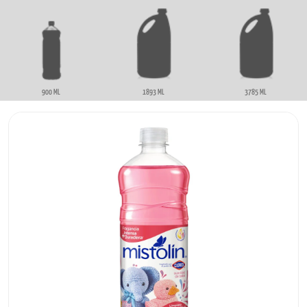
900 ML
1893 ML
3785 ML