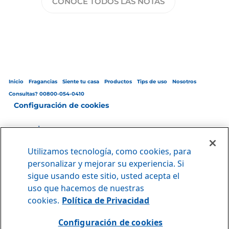
CONOCE TODOS LAS NOTAS
Inicio
Fragancias
Siente tu casa
Productos
Tips de uso
Nosotros
Consultas? 00800-054-0410
Configuración de cookies
Utilizamos tecnología, como cookies, para
Reglamento General
|
Política de privacidad
|
Términos y condiciones de
personalizar y mejorar su experiencia. Si
uso
sigue usando este sitio, usted acepta el
© Copyright 2025 The Clorox Company, Inc.
uso que hacemos de nuestras
cookies.
Política de Privacidad
PANAMÁ
Configuración de cookies