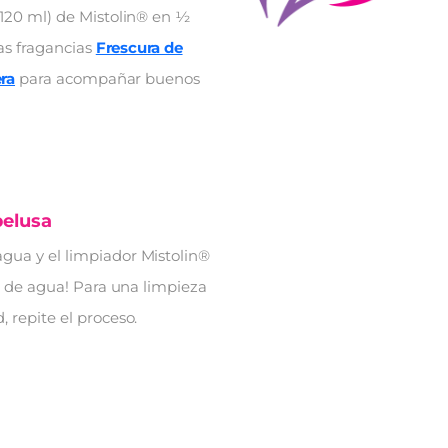
(120 ml) de Mistolin® en ½
as fragancias
Frescura de
ra
para acompañar buenos
pelusa
gua y el limpiador Mistolin®
so de agua! Para una limpieza
, repite el proceso.