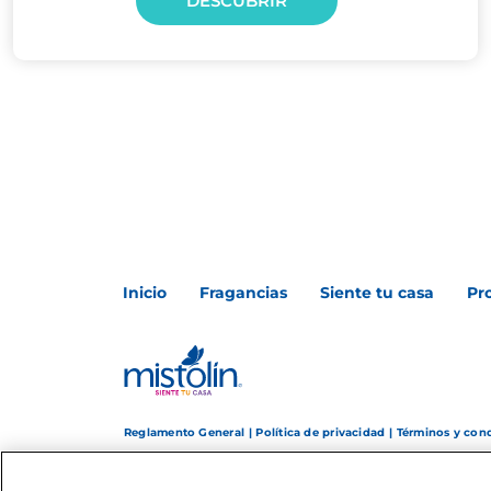
DESCUBRIR
Inicio
Fragancias
Siente tu casa
Pr
Reglamento General
|
Política de privacidad
|
Términos y con
© Copyright 2025 The Clorox Company, Inc.