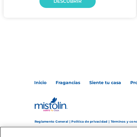
DESCUBRIR
Inicio
Fragancias
Siente tu casa
Pr
Reglamento General
|
Política de privacidad
|
Términos y con
© Copyright 2025 The Clorox Company, Inc.