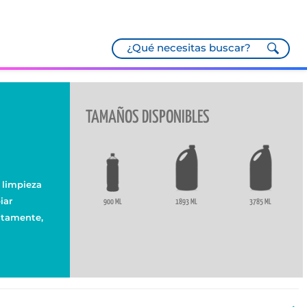
TAMAÑOS DISPONIBLES
 limpieza
iar
900 ML
1893 ML
3785 ML
ectamente,